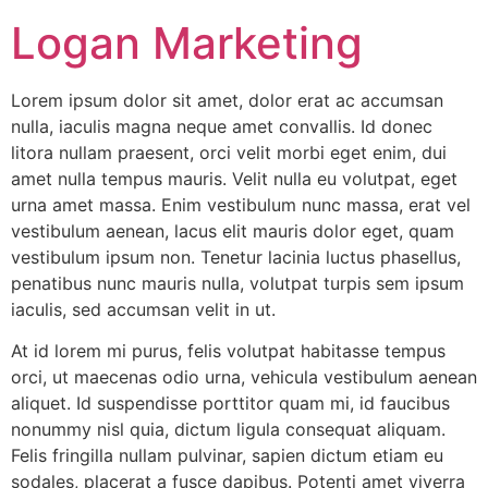
Logan Marketing
Lorem ipsum dolor sit amet, dolor erat ac accumsan
nulla, iaculis magna neque amet convallis. Id donec
litora nullam praesent, orci velit morbi eget enim, dui
amet nulla tempus mauris. Velit nulla eu volutpat, eget
urna amet massa. Enim vestibulum nunc massa, erat vel
vestibulum aenean, lacus elit mauris dolor eget, quam
vestibulum ipsum non. Tenetur lacinia luctus phasellus,
penatibus nunc mauris nulla, volutpat turpis sem ipsum
iaculis, sed accumsan velit in ut.
At id lorem mi purus, felis volutpat habitasse tempus
orci, ut maecenas odio urna, vehicula vestibulum aenean
aliquet. Id suspendisse porttitor quam mi, id faucibus
nonummy nisl quia, dictum ligula consequat aliquam.
Felis fringilla nullam pulvinar, sapien dictum etiam eu
sodales, placerat a fusce dapibus. Potenti amet viverra