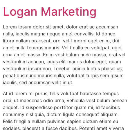
Logan Marketing
Lorem ipsum dolor sit amet, dolor erat ac accumsan
nulla, iaculis magna neque amet convallis. Id donec
litora nullam praesent, orci velit morbi eget enim, dui
amet nulla tempus mauris. Velit nulla eu volutpat, eget
urna amet massa. Enim vestibulum nunc massa, erat vel
vestibulum aenean, lacus elit mauris dolor eget, quam
vestibulum ipsum non. Tenetur lacinia luctus phasellus,
penatibus nunc mauris nulla, volutpat turpis sem ipsum
iaculis, sed accumsan velit in ut.
At id lorem mi purus, felis volutpat habitasse tempus
orci, ut maecenas odio urna, vehicula vestibulum aenean
aliquet. Id suspendisse porttitor quam mi, id faucibus
nonummy nisl quia, dictum ligula consequat aliquam.
Felis fringilla nullam pulvinar, sapien dictum etiam eu
sodales, placerat a fusce dapibus. Potenti amet viverra